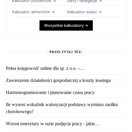
Kalkulator procentów →
Diety i delegacje →
Kalkulator alimentów →
Kalkulator wieku →
Wszystkie kalkulatory →
PRZECZYTAJ TEŻ:
Pełna księgowość online dla sp. z o.o. –…
Zawieszenie działalności gospodarczej a koszty leasingu
Harmonogramowanie i planowanie czasu pracy
Ile wynosi wskaźnik waloryzacji podstawy wymiaru zasiłku
chorobowego?
Wzrost emerytury w razie podjęcia pracy - jakie…