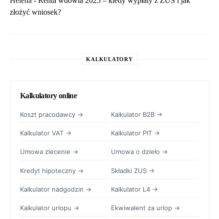
Helena
-
Renta wdowia 2025 – kiedy wypłaty z ZUS i jak
złożyć wniosek?
KALKULATORY
Kalkulatory online
Koszt pracodawcy →
Kalkulator B2B →
Kalkulator VAT →
Kalkulator PIT →
Umowa zlecenie →
Umowa o dzieło →
Kredyt hipoteczny →
Składki ZUS →
Kalkulator nadgodzin →
Kalkulator L4 →
Kalkulator urlopu →
Ekwiwalent za urlop →