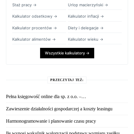
Staż pracy →
Urlop macierzyński →
Kalkulator odsetkowy →
Kalkulator inflacji →
Kalkulator procentów →
Diety i delegacje →
Kalkulator alimentów →
Kalkulator wieku →
Wszystkie kalkulatory →
PRZECZYTAJ TEŻ:
Pełna księgowość online dla sp. z o.o. –…
Zawieszenie działalności gospodarczej a koszty leasingu
Harmonogramowanie i planowanie czasu pracy
Ile wynosi wskaźnik waloryzacji podstawy wymiaru zasiłku