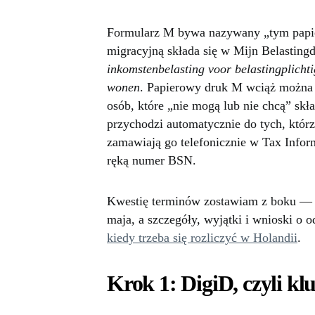
Formularz M bywa nazywany „tym papie
migracyjną składa się w Mijn Belasting
inkomstenbelasting voor belastingplichti
wonen
. Papierowy druk M wciąż można z
osób, które „nie mogą lub nie chcą” skł
przychodzi automatycznie do tych, którzy
zamawiają go telefonicznie w Tax Inform
ręką numer BSN.
Kwestię terminów zostawiam z boku — z
maja, a szczegóły, wyjątki i wnioski o 
kiedy trzeba się rozliczyć w Holandii
.
Krok 1: DigiD, czyli kl