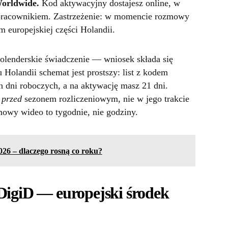
orldwide.
Kod aktywacyjny dostajesz online, w
 pracownikiem. Zastrzeżenie: w momencie rozmowy
m europejskiej części Holandii.
olenderskie świadczenie — wniosek składa się
Holandii schemat jest prostszy: list z kodem
 dni roboczych, a na aktywację masz 21 dni.
ę
przed
sezonem rozliczeniowym, nie w jego trakcie
owy wideo to tygodnie, nie godziny.
026 – dlaczego rosną co roku?
DigiD — europejski środek