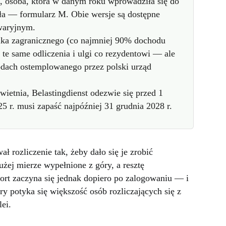
, osoba, która w danym roku wprowadziła się do
ła — formularz M. Obie wersje są dostępne
awaryjnym.
ika zagranicznego (co najmniej 90% dochodu
te same odliczenia i ulgi co rezydentowi — ale
dach ostemplowanego przez polski urząd
kwietnia, Belastingdienst odezwie się przed 1
25 r. musi zapaść najpóźniej 31 grudnia 2028 r.
 rozliczenie tak, żeby dało się je zrobić
żej mierze wypełnione z góry, a resztę
ort zaczyna się jednak dopiero po zalogowaniu — i
ry potyka się większość osób rozliczających się z
lei.