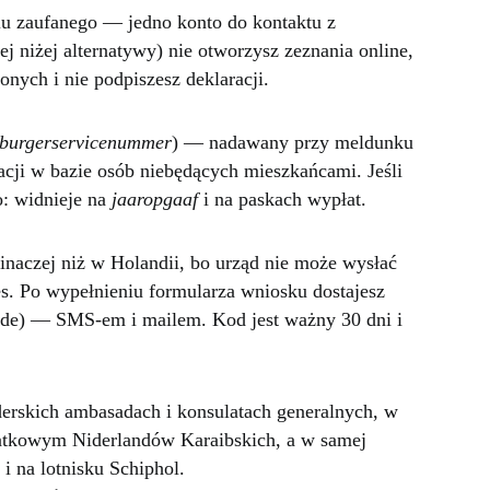
lu zaufanego — jedno konto do kontaktu z
ej niżej alternatywy) nie otworzysz zeznania online,
nych i nie podpiszesz deklaracji.
burgerservicenummer
) — nadawany przy meldunku
racji w bazie osób niebędących mieszkańcami. Jeśli
o: widnieje na
jaaropgaaf
i na paskach wypłat.
inaczej niż w Holandii, bo urząd nie może wysłać
s. Po wypełnieniu formularza wniosku dostajesz
ode) — SMS-em i mailem. Kod jest ważny 30 dni i
derskich ambasadach i konsulatach generalnych, w
odatkowym Niderlandów Karaibskich, a w samej
 na lotnisku Schiphol.