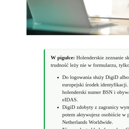
W pigułce:
Holenderskie zeznanie sk
trudność leży nie w formularzu, tylk
Do logowania służy DigiD alb
europejski środek identyfikacji
holenderski numer BSN i obywa
eIDAS.
DigiD zdobyty z zagranicy wym
potem aktywujesz osobiście w 
Netherlands Worldwide.