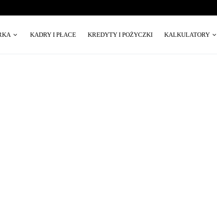
RKA
KADRY I PŁACE
KREDYTY I POŻYCZKI
KALKULATORY