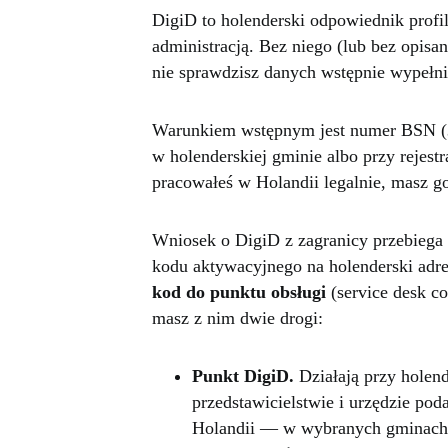
DigiD to holenderski odpowiednik profi
administracją. Bez niego (lub bez opisan
nie sprawdzisz danych wstępnie wypełnio
Warunkiem wstępnym jest numer BSN (
w holenderskiej gminie albo przy rejest
pracowałeś w Holandii legalnie, masz g
Wniosek o DigiD z zagranicy przebiega 
kodu aktywacyjnego na holenderski adre
kod do punktu obsługi
(service desk c
masz z nim dwie drogi:
Punkt DigiD.
Działają przy holen
przedstawicielstwie i urzędzie p
Holandii — w wybranych gminach i