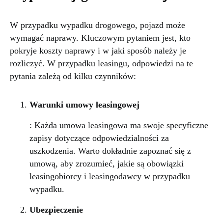
W przypadku wypadku drogowego, pojazd może
wymagać naprawy. Kluczowym pytaniem jest, kto
pokryje koszty naprawy i w jaki sposób należy je
rozliczyć. W przypadku leasingu, odpowiedzi na te
pytania zależą od kilku czynników:
Warunki umowy leasingowej
: Każda umowa leasingowa ma swoje specyficzne
zapisy dotyczące odpowiedzialności za
uszkodzenia. Warto dokładnie zapoznać się z
umową, aby zrozumieć, jakie są obowiązki
leasingobiorcy i leasingodawcy w przypadku
wypadku.
Ubezpieczenie