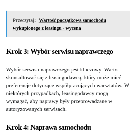
Przeczytaj:
Wartość początkowa samochodu
wykupionego z leasingu - wycena
Krok 3: Wybór serwisu naprawczego
Wybór serwisu naprawczego jest kluczowy. Warto
skonsultować się z leasingodawcą, który może mieć
preferencje dotyczące współpracujących warsztatów. W
niektórych przypadkach, leasingodawcy mogą
wymagać, aby naprawy były przeprowadzane w
autoryzowanych serwisach.
Krok 4: Naprawa samochodu