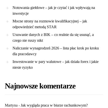
Notowania giełdowe – jak je czytać i jak wpływają na
inwestycje
Mocne strony na rozmowie kwalifikacyjnej – jak
odpowiedzieć metodą STAR
Usuwanie danych z BIK – co realnie da się usunąć, a
czego nie ruszy nikt
Naliczanie wynagrodzeń 2026 – lista płac krok po kroku
dla pracodawcy
Inwestowanie w pary walutowe – jak działa forex i jakie
niesie ryzyko
Najnowsze komentarze
Martyna
-
​Jak wygląda praca w biurze rachunkowym?