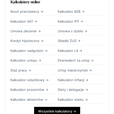
Kalkulatory online
Koszt pracodawcy →
Kalkulator B2B →
Kalkulator VAT →
Kalkulator PIT →
Umowa zlecenie →
Umowa o dzieło →
Kredyt hipoteczny →
Składki ZUS →
Kalkulator nadgodzin →
Kalkulator L4 →
Kalkulator urlopu →
Ekwiwalent za urlop →
Staż pracy →
Urlop macierzyński →
Kalkulator odsetkowy →
Kalkulator inflacji →
Kalkulator procentów →
Diety i delegacje →
Kalkulator alimentów →
Kalkulator wieku →
Wszystkie kalkulatory →