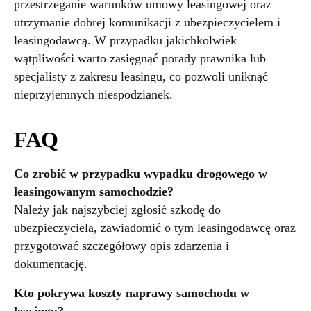
przestrzeganie warunków umowy leasingowej oraz
utrzymanie dobrej komunikacji z ubezpieczycielem i
leasingodawcą. W przypadku jakichkolwiek
wątpliwości warto zasięgnąć porady prawnika lub
specjalisty z zakresu leasingu, co pozwoli uniknąć
nieprzyjemnych niespodzianek.
FAQ
Co zrobić w przypadku wypadku drogowego w
leasingowanym samochodzie?
Należy jak najszybciej zgłosić szkodę do
ubezpieczyciela, zawiadomić o tym leasingodawcę oraz
przygotować szczegółowy opis zdarzenia i
dokumentację.
Kto pokrywa koszty naprawy samochodu w