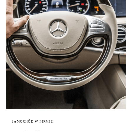
SAMOCHÓD W FIRMIE