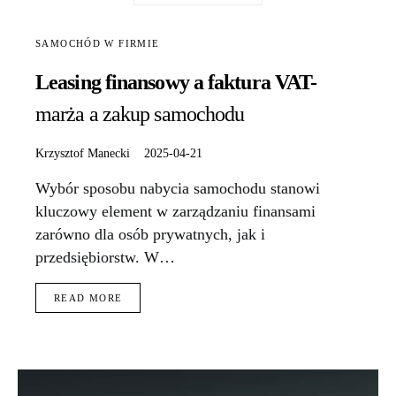
SAMOCHÓD W FIRMIE
Leasing finansowy a faktura VAT-
marża a zakup samochodu
Krzysztof Manecki
2025-04-21
Wybór sposobu nabycia samochodu stanowi
kluczowy element w zarządzaniu finansami
zarówno dla osób prywatnych, jak i
przedsiębiorstw. W…
READ MORE