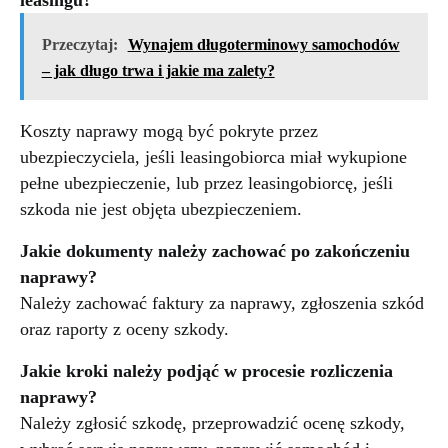
leasingu?
Przeczytaj:
Wynajem długoterminowy samochodów
– jak długo trwa i jakie ma zalety?
Koszty naprawy mogą być pokryte przez
ubezpieczyciela, jeśli leasingobiorca miał wykupione
pełne ubezpieczenie, lub przez leasingobiorcę, jeśli
szkoda nie jest objęta ubezpieczeniem.
Jakie dokumenty należy zachować po zakończeniu
naprawy?
Należy zachować faktury za naprawy, zgłoszenia szkód
oraz raporty z oceny szkody.
Jakie kroki należy podjąć w procesie rozliczenia
naprawy?
Należy zgłosić szkodę, przeprowadzić ocenę szkody,