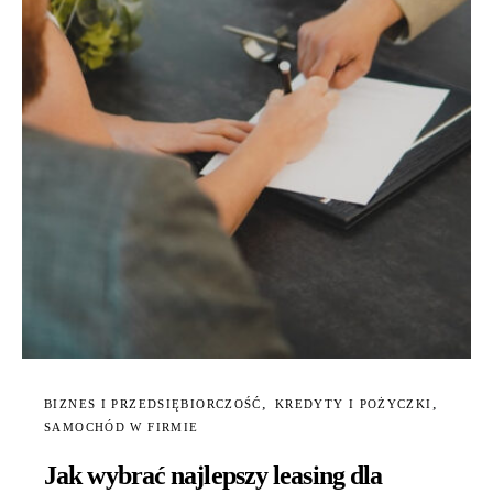
BIZNES I PRZEDSIĘBIORCZOŚĆ
KREDYTY I POŻYCZKI
SAMOCHÓD W FIRMIE
Jak wybrać najlepszy leasing dla