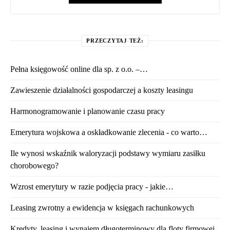
PRZECZYTAJ TEŻ:
Pełna księgowość online dla sp. z o.o. –…
Zawieszenie działalności gospodarczej a koszty leasingu
Harmonogramowanie i planowanie czasu pracy
Emerytura wojskowa a oskładkowanie zlecenia - co warto…
Ile wynosi wskaźnik waloryzacji podstawy wymiaru zasiłku
chorobowego?
Wzrost emerytury w razie podjęcia pracy - jakie…
Leasing zwrotny a ewidencja w księgach rachunkowych
Kredyty, leasing i wynajem długoterminowy dla floty firmowej