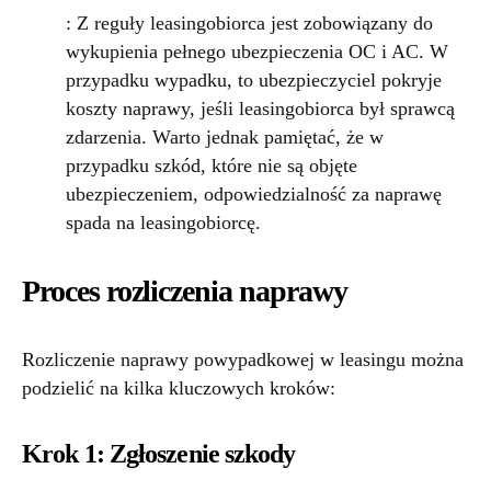
: Z reguły leasingobiorca jest zobowiązany do
wykupienia pełnego ubezpieczenia OC i AC. W
przypadku wypadku, to ubezpieczyciel pokryje
koszty naprawy, jeśli leasingobiorca był sprawcą
zdarzenia. Warto jednak pamiętać, że w
przypadku szkód, które nie są objęte
ubezpieczeniem, odpowiedzialność za naprawę
spada na leasingobiorcę.
Proces rozliczenia naprawy
Rozliczenie naprawy powypadkowej w leasingu można
podzielić na kilka kluczowych kroków:
Krok 1: Zgłoszenie szkody