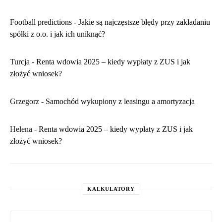
Football predictions
-
Jakie są najczęstsze błędy przy zakładaniu
spółki z o.o. i jak ich uniknąć?
Turcja
-
Renta wdowia 2025 – kiedy wypłaty z ZUS i jak
złożyć wniosek?
Grzegorz
-
Samochód wykupiony z leasingu a amortyzacja
Helena
-
Renta wdowia 2025 – kiedy wypłaty z ZUS i jak
złożyć wniosek?
KALKULATORY