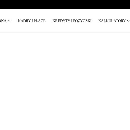
RKA
KADRY I PŁACE
KREDYTY I POŻYCZKI
KALKULATORY