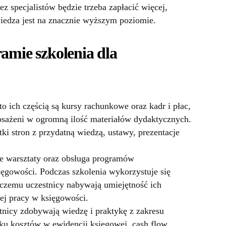
z specjalistów będzie trzeba zapłacić więcej,
wiedza jest na znacznie wyższym poziomie.
ramie szkolenia dla
to ich częścią są kursy rachunkowe oraz kadr i płac,
osażeni w ogromną ilość materiałów dydaktycznych.
i stron z przydatną wiedzą, ustawy, prezentacje
że warsztaty oraz obsługa programów
ęgowości. Podczas szkolenia wykorzystuje się
 czemu uczestnicy nabywają umiejętność ich
zej pracy w księgowości.
tnicy zdobywają wiedzę i praktykę z zakresu
ku kosztów w ewidencji księgowej, cash flow,