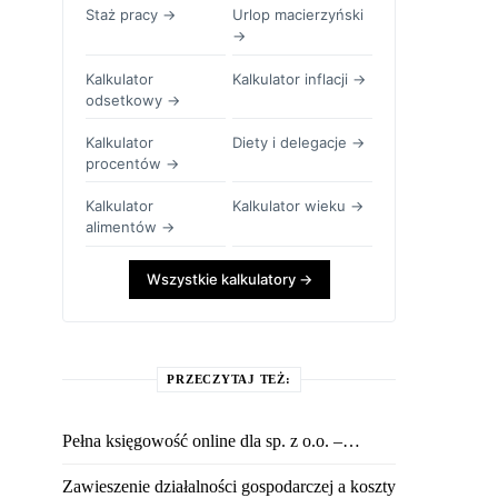
Staż pracy →
Urlop macierzyński
→
Kalkulator
Kalkulator inflacji →
odsetkowy →
Kalkulator
Diety i delegacje →
procentów →
Kalkulator
Kalkulator wieku →
alimentów →
Wszystkie kalkulatory →
PRZECZYTAJ TEŻ:
Pełna księgowość online dla sp. z o.o. –…
Zawieszenie działalności gospodarczej a koszty