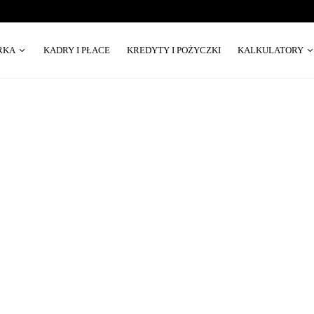
RKA
KADRY I PŁACE
KREDYTY I POŻYCZKI
KALKULATORY