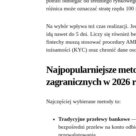
potrafi odbiegać od średniego rynkoweg
różnica może oznaczać stratę rzędu 100 
Na wybór wpływa też czas realizacji. J
idą nawet do 5 dni. Liczy się również b
fintechy muszą stosować procedury AML 
tożsamości (KYC) oraz chronić dane o
Najpopularniejsze met
zagranicznych w 2026 
Najczęściej wybierane metody to:
Tradycyjne przelewy bankowe
— 
bezpośredni przelew na konto odbio
przewalutowania.