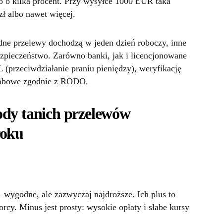
o o kilka procent. Przy wysyłce 1000 EUR taka
zł albo nawet więcej.
edne przelewy dochodzą w jeden dzień roboczy, inne
ezpieczeństwo. Zarówno banki, jak i licencjonowane
(przeciwdziałanie praniu pieniędzy), weryfikację
sobowe zgodnie z RODO.
ody tanich przelewów
roku
wygodne, ale zazwyczaj najdroższe. Ich plus to
rcy. Minus jest prosty: wysokie opłaty i słabe kursy