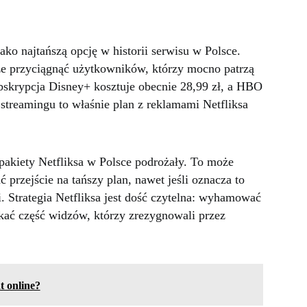
ako najtańszą opcję w historii serwisu w Polsce.
e przyciągnąć użytkowników, którzy mocno patrzą
bskrypcja Disney+ kosztuje obecnie 28,99 zł, a HBO
treamingu to właśnie plan z reklamami Netfliksa
akiety Netfliksa w Polsce podrożały. To może
 przejście na tańszy plan, nawet jeśli oznacza to
i. Strategia Netfliksa jest dość czytelna: wyhamować
kać część widzów, którzy zrezygnowali przez
t online?