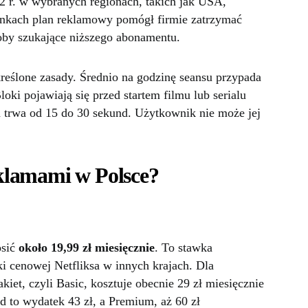
2 r. w wybranych regionach, takich jak USA,
ynkach plan reklamowy pomógł firmie zatrzymać
soby szukające niższego abonamentu.
eślone zasady. Średnio na godzinę seansu przypada
ki pojawiają się przed startem filmu lub serialu
a trwa od 15 do 30 sekund. Użytkownik nie może jej
reklamami w Polsce?
osić
około 19,99 zł miesięcznie
. To stawka
yki cenowej Netfliksa w innych krajach. Dla
iet, czyli Basic, kosztuje obecnie 29 zł miesięcznie
 to wydatek 43 zł, a Premium, aż 60 zł