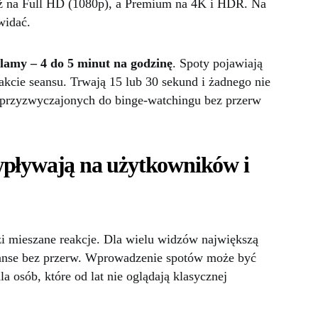
uż na Full HD (1080p), a Premium na 4K i HDR. Na
widać.
lamy – 4 do 5 minut na godzinę
. Spoty pojawiają
rakcie seansu. Trwają 15 lub 30 sekund i żadnego nie
b przyzwyczajonych do binge-watchingu bez przerw
wpływają na użytkowników i
zi mieszane reakcje. Dla wielu widzów największą
eanse bez przerw. Wprowadzenie spotów może być
a osób, które od lat nie oglądają klasycznej