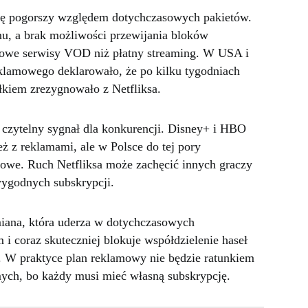
ię pogorszy względem dotychczasowych pakietów.
u, a brak możliwości przewijania bloków
owe serwisy VOD niż płatny streaming. W USA i
klamowego deklarowało, że po kilku tygodniach
łkiem zrezygnowało z Netfliksa.
czytelny sygnał dla konkurencji. Disney+ i HBO
ż z reklamami, ale w Polsce do tej pory
we. Ruch Netfliksa może zachęcić innych graczy
wygodnych subskrypcji.
miana, która uderza w dotychczasowych
 i coraz skuteczniej blokuje współdzielenie haseł
 praktyce plan reklamowy nie będzie ratunkiem
omych, bo każdy musi mieć własną subskrypcję.