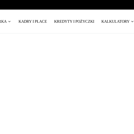
RKA
KADRY I PŁACE
KREDYTY I POŻYCZKI
KALKULATORY