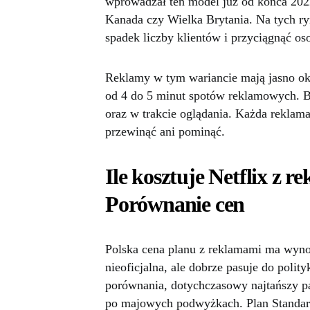
wprowadzał ten model już od końca 202
Kanada czy Wielka Brytania. Na tych r
spadek liczby klientów i przyciągnąć o
Reklamy w tym wariancie mają jasno okr
od 4 do 5 minut spotów reklamowych. Blo
oraz w trakcie oglądania. Każda reklam
przewinąć ani pominąć.
Ile kosztuje Netflix z 
Porównanie cen
Polska cena planu z reklamami ma wyn
nieoficjalna, ale dobrze pasuje do polit
porównania, dotychczasowy najtańszy pak
po majowych podwyżkach. Plan Standard