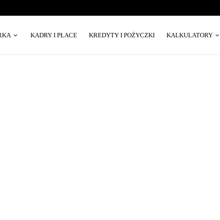
RKA
KADRY I PŁACE
KREDYTY I POŻYCZKI
KALKULATORY