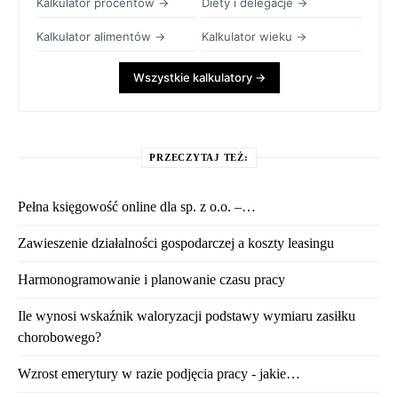
Kalkulator procentów →
Diety i delegacje →
Kalkulator alimentów →
Kalkulator wieku →
Wszystkie kalkulatory →
PRZECZYTAJ TEŻ:
Pełna księgowość online dla sp. z o.o. –…
Zawieszenie działalności gospodarczej a koszty leasingu
Harmonogramowanie i planowanie czasu pracy
Ile wynosi wskaźnik waloryzacji podstawy wymiaru zasiłku
chorobowego?
Wzrost emerytury w razie podjęcia pracy - jakie…