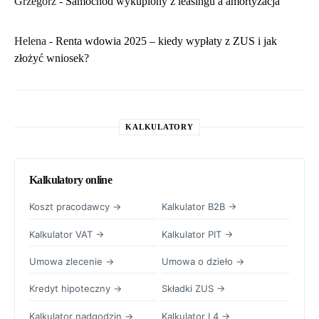
Grzegorz
-
Samochód wykupiony z leasingu a amortyzacja
Helena
-
Renta wdowia 2025 – kiedy wypłaty z ZUS i jak
złożyć wniosek?
KALKULATORY
Kalkulatory online
Koszt pracodawcy →
Kalkulator B2B →
Kalkulator VAT →
Kalkulator PIT →
Umowa zlecenie →
Umowa o dzieło →
Kredyt hipoteczny →
Składki ZUS →
Kalkulator nadgodzin →
Kalkulator L4 →