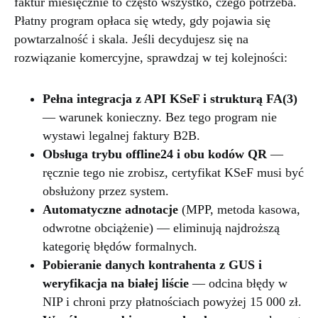
faktur miesięcznie to często wszystko, czego potrzeba.
Płatny program opłaca się wtedy, gdy pojawia się
powtarzalność i skala. Jeśli decydujesz się na
rozwiązanie komercyjne, sprawdzaj w tej kolejności:
Pełna integracja z API KSeF i strukturą FA(3)
— warunek konieczny. Bez tego program nie
wystawi legalnej faktury B2B.
Obsługa trybu offline24 i obu kodów QR
—
ręcznie tego nie zrobisz, certyfikat KSeF musi być
obsłużony przez system.
Automatyczne adnotacje
(MPP, metoda kasowa,
odwrotne obciążenie) — eliminują najdroższą
kategorię błędów formalnych.
Pobieranie danych kontrahenta z GUS i
weryfikacja na białej liście
— odcina błędy w
NIP i chroni przy płatnościach powyżej 15 000 zł.