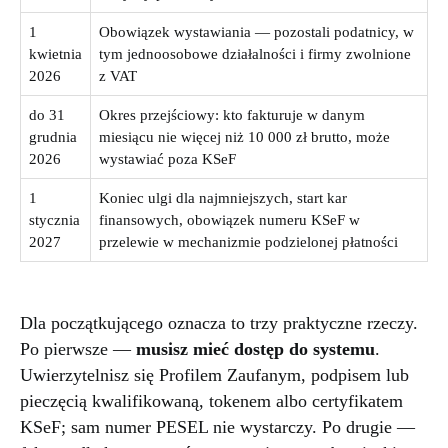
1
Obowiązek wystawiania — pozostali podatnicy, w
kwietnia
tym jednoosobowe działalności i firmy zwolnione
2026
z VAT
do 31
Okres przejściowy: kto fakturuje w danym
grudnia
miesiącu nie więcej niż 10 000 zł brutto, może
2026
wystawiać poza KSeF
1
Koniec ulgi dla najmniejszych, start kar
stycznia
finansowych, obowiązek numeru KSeF w
2027
przelewie w mechanizmie podzielonej płatności
Dla początkującego oznacza to trzy praktyczne rzeczy.
Po pierwsze —
musisz mieć dostęp do systemu
.
Uwierzytelnisz się Profilem Zaufanym, podpisem lub
pieczęcią kwalifikowaną, tokenem albo certyfikatem
KSeF; sam numer PESEL nie wystarczy. Po drugie —