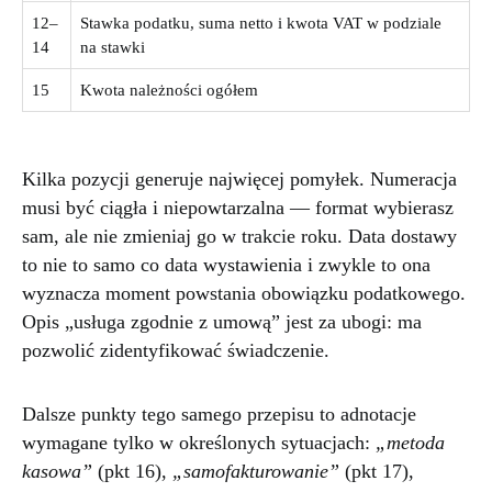
12–
Stawka podatku, suma netto i kwota VAT w podziale
14
na stawki
15
Kwota należności ogółem
Kilka pozycji generuje najwięcej pomyłek. Numeracja
musi być ciągła i niepowtarzalna — format wybierasz
sam, ale nie zmieniaj go w trakcie roku. Data dostawy
to nie to samo co data wystawienia i zwykle to ona
wyznacza moment powstania obowiązku podatkowego.
Opis „usługa zgodnie z umową” jest za ubogi: ma
pozwolić zidentyfikować świadczenie.
Dalsze punkty tego samego przepisu to adnotacje
wymagane tylko w określonych sytuacjach:
„metoda
kasowa”
(pkt 16),
„samofakturowanie”
(pkt 17),