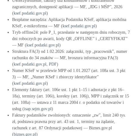
Uwierzytelnienie, faktury dla konsumentów i kontrahentów
zagranicznych, dostępność aplikacji — MF, „JDG i MŚP”, 2026
(
ksef.podatki.gov.pl
)
Bezpłatne narzędzia: Aplikacja Podatnika KSeF, aplikacja mobilna
KSeF, e-mikrofirma — MF (
ksef.podatki.gov.pl
)
Tryb offline24: pole P_1, przesłanie w następnym dniu roboczym, 7
dni roboczych po awarii, kody QR „OFFLINE” i „CERTYFIKAT”
— MF (
ksef.podatki.gov.pl
)
Struktura FA(3) od 1.02.2026: załączniki, typ „pracownik”, numer
rachunku do 34 znaków — MF, broszura informacyjna FA(3)
(
ksef.podatki.gov.pl, PDF
)
Numer KSeF w przelewie MPP od 1.01.2027 (art. 108a ust. 3 pkt
3) — MF, „Numer KSeF i zbiorczy identyfikator”
(
ksef.podatki.gov.pl
)
Elementy faktury (art. 106e ust. 1 pkt 1–15 i adnotacje z pkt 16–
18a), terminy (art. 106i), korekty (art. 106j), MPP i załącznik nr 15
(art. 108a) — ustawa z 11 marca 2004 r. o podatku od towarów i
usług (
isap.sejm.gov.pl
)
Faktury podatników zwolnionych: oznaczenie „zw”, limit 240 tys.
zł, podstawa prawna przy art. 43 ust. 1, terminy na żądanie,
rachunek z art. 87 Ordynacji podatkowej — Biznes.gov.pl
(
biznes.gov.pl
)