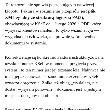
To rozróżnienie sprawia początkującym najwięcej
kłopotu. Fakturą w rozumieniu przepisów jest
plik
XML zgodny ze strukturą logiczną FA(3)
,
obowiązującą w KSeF od 1 lutego 2026 r. PDF, który
wysyłasz klientowi mailem, to tylko
wizualizacja
—
wygodna dla człowieka, ale prawnie wtórna wobec
dokumentu w systemie.
Konsekwencje są konkretne. Faktura ustrukturyzowana
uzyskuje numer KSeF w momencie przyjęcia przez
system i to ten numer jest jej tożsamością. Nabywca nie
musi jej akceptować — samo umieszczenie w KSeF
oznacza doręczenie. Znika też obieg „wysłałem, nie
dostał, wysyłam ponownie”: dokument jest w jednym
miejscu, dostępny dla obu stron.
Sama struktura FA(3) przyniosła kilka nowości: