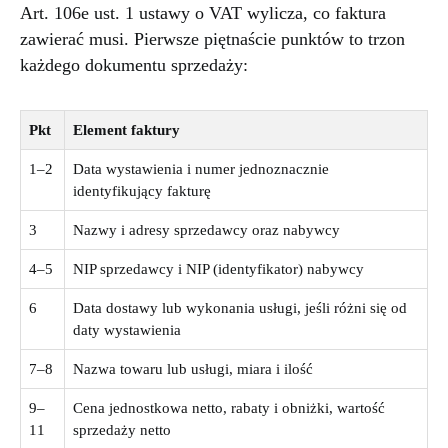
Art. 106e ust. 1 ustawy o VAT wylicza, co faktura
zawierać musi. Pierwsze piętnaście punktów to trzon
każdego dokumentu sprzedaży:
Pkt
Element faktury
1–2
Data wystawienia i numer jednoznacznie
identyfikujący fakturę
3
Nazwy i adresy sprzedawcy oraz nabywcy
4–5
NIP sprzedawcy i NIP (identyfikator) nabywcy
6
Data dostawy lub wykonania usługi, jeśli różni się od
daty wystawienia
7–8
Nazwa towaru lub usługi, miara i ilość
9–
Cena jednostkowa netto, rabaty i obniżki, wartość
11
sprzedaży netto