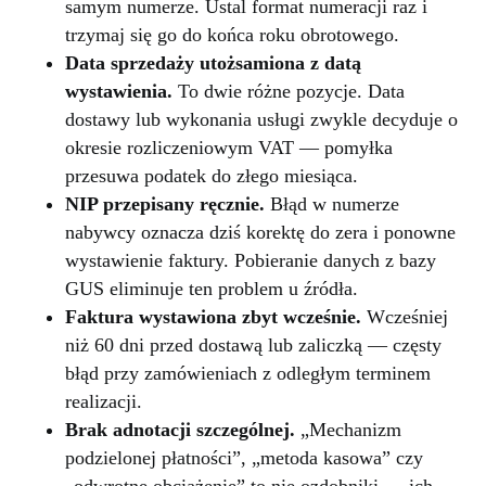
samym numerze. Ustal format numeracji raz i
trzymaj się go do końca roku obrotowego.
Data sprzedaży utożsamiona z datą
wystawienia.
To dwie różne pozycje. Data
dostawy lub wykonania usługi zwykle decyduje o
okresie rozliczeniowym VAT — pomyłka
przesuwa podatek do złego miesiąca.
NIP przepisany ręcznie.
Błąd w numerze
nabywcy oznacza dziś korektę do zera i ponowne
wystawienie faktury. Pobieranie danych z bazy
GUS eliminuje ten problem u źródła.
Faktura wystawiona zbyt wcześnie.
Wcześniej
niż 60 dni przed dostawą lub zaliczką — częsty
błąd przy zamówieniach z odległym terminem
realizacji.
Brak adnotacji szczególnej.
„Mechanizm
podzielonej płatności”, „metoda kasowa” czy
„odwrotne obciążenie” to nie ozdobniki — ich