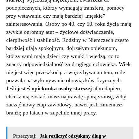
podopiecznych, którzy wymagają transferu, pomocy
przy wstawaniu czy mają bardziej „męskie”
zainteresowania. Osoby po 40. czy 50. roku życia mają
zwykle ogromny atut – życiowe doświadczenie,
cierpliwość i stabilność. Rodziny w Niemczech często
bardziej ufają spokojnym, dojrzałym opiekunom,
którzy sami mają dzieci czy wnuki i wiedzą, co to
znaczy odpowiedzialność za drugiego człowieka. Wiek
nie jest więc przeszkodą, a wręcz bywa atutem, o ile
pozwala na wykonywanie obowiązków fizycznych.
Jeśli jesteś
opiekunka osoby starszej
albo dopiero
chcesz nią zostać, masz naprawdę sporą szansę, żeby
zacząć nowy etap zawodowy, nawet jeśli zmieniasz
branżę po latach w zupełnie innej pracy.
Przeczytaj:
Jak rozliczyć odzyskany dług w