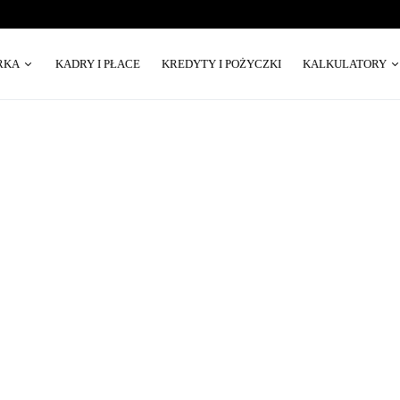
RKA
KADRY I PŁACE
KREDYTY I POŻYCZKI
KALKULATORY