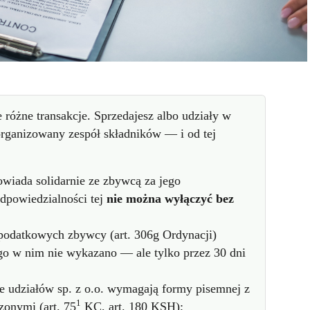
 różne transakcje. Sprzedajesz albo udziały w
zorganizowany zespół składników — i od tej
wiada solidarnie ze zbywcą za jego
dpowiedzialności tej
nie można wyłączyć bez
 podatkowych zbywcy (art. 306g Ordynacji)
go w nim nie wykazano — ale tylko przez 30 dni
ie udziałów sp. z o.o. wymagają formy pisemnej z
1
zonymi (art. 75
KC, art. 180 KSH);