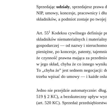
Sprzedając
udziały
, sprzedajesz prawa d
NIP, umowy, koncesje, pracownicy i dłu
składników, a podmiot zostaje po twojej
1
Art. 55
Kodeksu cywilnego definiuje pr
składników niematerialnych i materialn
gospodarczej — od nazwy i nieruchomośc
pieniężne, po koncesje, patenty, tajemni
że czynność prawna mająca za przedmio
w jego skład, chyba że co innego wynika
To „chyba że” jest sednem negocjacji: d
trzeba wpisać do umowy — i każde osłab
Jedno nie przejdzie automatycznie: dług
519 § 2 KC), a bezskuteczny upływ wy
(art. 520 KC). Sprzedaż przedsiębiors