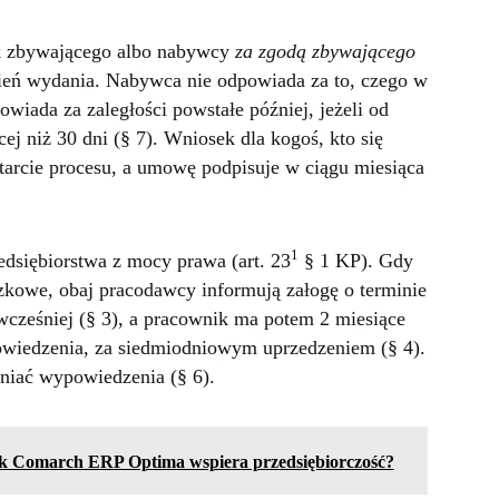
k zbywającego albo nabywcy
za zgodą zbywającego
 dzień wydania. Nabywca nie odpowiada za to, czego w
owiada za zaległości powstałe później, jeżeli od
ej niż 30 dni (§ 7). Wniosek dla kogoś, kto się
starcie procesu, a umowę podpisuje w ciągu miesiąca
1
dsiębiorstwa z mocy prawa (art. 23
§ 1 KP). Gdy
ązkowe, obaj pracodawcy informują załogę o terminie
cześniej (§ 3), a pracownik ma potem 2 miesiące
owiedzenia, za siedmiodniowym uprzedzeniem (§ 4).
niać wypowiedzenia (§ 6).
ak Comarch ERP Optima wspiera przedsiębiorczość?