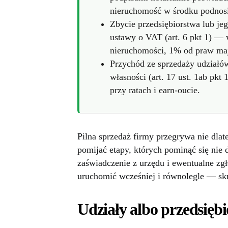
nieruchomość w środku podnosi
Zbycie przedsiębiorstwa lub je
ustawy o VAT (art. 6 pkt 1) —
nieruchomości, 1% od praw maj
Przychód ze sprzedaży udziałó
własności (art. 17 ust. 1ab pkt
przy ratach i earn-oucie.
Pilna sprzedaż firmy przegrywa nie dlateg
pomijać etapy, których pominąć się nie 
zaświadczenie z urzędu i ewentualne zg
uruchomić wcześniej i równolegle — skr
Udziały albo przedsięb