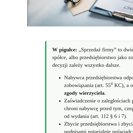
W pigułce:
„Sprzedaż firmy” to dwie
spółce, albo przedsiębiorstwo jako 
decyzji zależy wszystko dalsze.
Nabywca przedsiębiorstwa odpo
4
zobowiązania (art. 55
KC), a o
zgody wierzyciela
.
Zaświadczenie o zaległościach
chroni nabywcę przed tym, cze
od wydania (art. 112 § 6 i 7).
Zbycie przedsiębiorstwa i zbyc
podpisami notarialnie poświadc