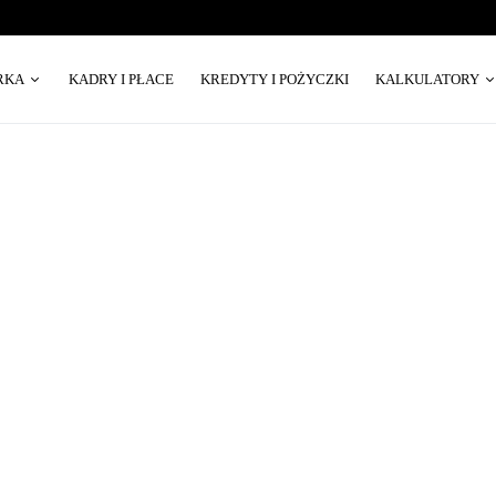
RKA
KADRY I PŁACE
KREDYTY I POŻYCZKI
KALKULATORY