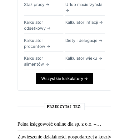
Staż pracy →
Urlop macierzyński
→
Kalkulator
Kalkulator inflacji →
odsetkowy →
Kalkulator
Diety i delegacje →
procentów →
Kalkulator
Kalkulator wieku →
alimentów →
Wszystkie kalkulatory →
PRZECZYTAJ TEŻ:
Pełna księgowość online dla sp. z o.o. –…
Zawieszenie działalności gospodarczej a koszty