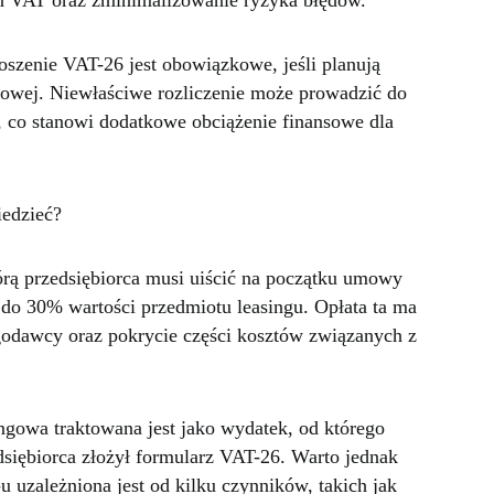
zeń VAT oraz zminimalizowanie ryzyka błędów.
oszenie VAT-26 jest obowiązkowe, jeśli planują
gowej. Niewłaściwe rozliczenie może prowadzić do
 co stanowi dodatkowe obciążenie finansowe dla
iedzieć?
órą przedsiębiorca musi uiścić na początku umowy
do 30% wartości przedmiotu leasingu. Opłata ta ma
ngodawcy oraz pokrycie części kosztów związanych z
ngowa traktowana jest jako wydatek, od którego
dsiębiorca złożył formularz VAT-26. Warto jednak
 uzależniona jest od kilku czynników, takich jak