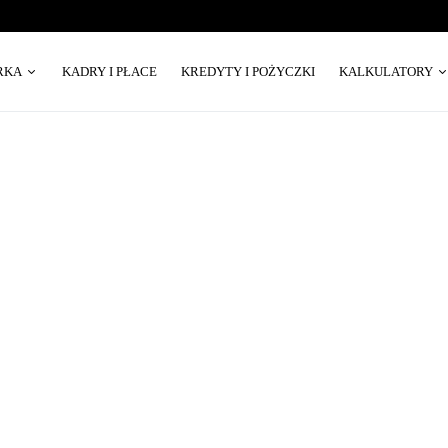
RKA
KADRY I PŁACE
KREDYTY I POŻYCZKI
KALKULATORY