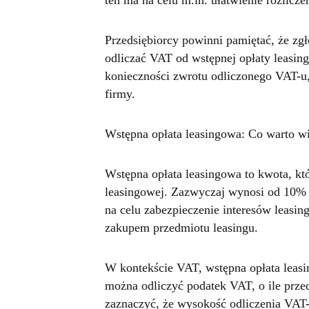
ten ma na celu m.in. ułatwienie rozlic
Przedsiębiorcy powinni pamiętać, że zgł
odliczać VAT od wstępnej opłaty leasin
konieczności zwrotu odliczonego VAT-u,
firmy.
Wstępna opłata leasingowa: Co warto w
Wstępna opłata leasingowa to kwota, kt
leasingowej. Zazwyczaj wynosi od 10% 
na celu zabezpieczenie interesów leasi
zakupem przedmiotu leasingu.
W kontekście VAT, wstępna opłata leasi
można odliczyć podatek VAT, o ile prze
zaznaczyć, że wysokość odliczenia VAT-u