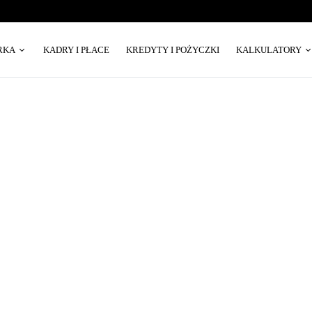
RKA
KADRY I PŁACE
KREDYTY I POŻYCZKI
KALKULATORY