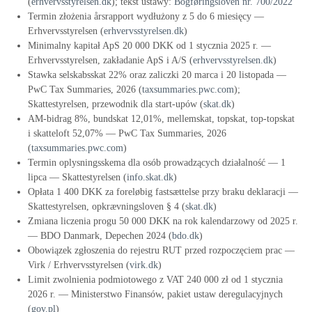
(
erhvervsstyrelsen.dk
); tekst ustawy:
Bogføringsloven nr. 700/2022
Termin złożenia årsrapport wydłużony z 5 do 6 miesięcy —
Erhvervsstyrelsen (
erhvervsstyrelsen.dk
)
Minimalny kapitał ApS 20 000 DKK od 1 stycznia 2025 r. —
Erhvervsstyrelsen, zakładanie ApS i A/S (
erhvervsstyrelsen.dk
)
Stawka selskabsskat 22% oraz zaliczki 20 marca i 20 listopada —
PwC Tax Summaries, 2026 (
taxsummaries.pwc.com
);
Skattestyrelsen, przewodnik dla start-upów (
skat.dk
)
AM-bidrag 8%, bundskat 12,01%, mellemskat, topskat, top-topskat
i skatteloft 52,07% — PwC Tax Summaries, 2026
(
taxsummaries.pwc.com
)
Termin oplysningsskema dla osób prowadzących działalność — 1
lipca — Skattestyrelsen (
info.skat.dk
)
Opłata 1 400 DKK za foreløbig fastsættelse przy braku deklaracji —
Skattestyrelsen, opkrævningsloven § 4 (
skat.dk
)
Zmiana liczenia progu 50 000 DKK na rok kalendarzowy od 2025 r.
— BDO Danmark, Depechen 2024 (
bdo.dk
)
Obowiązek zgłoszenia do rejestru RUT przed rozpoczęciem prac —
Virk / Erhvervsstyrelsen (
virk.dk
)
Limit zwolnienia podmiotowego z VAT 240 000 zł od 1 stycznia
2026 r. — Ministerstwo Finansów, pakiet ustaw deregulacyjnych
(
gov.pl
)