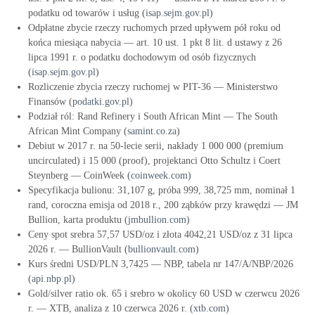
podatku od towarów i usług (
isap.sejm.gov.pl
)
Odpłatne zbycie rzeczy ruchomych przed upływem pół roku od
końca miesiąca nabycia — art. 10 ust. 1 pkt 8 lit. d ustawy z 26
lipca 1991 r. o podatku dochodowym od osób fizycznych
(
isap.sejm.gov.pl
)
Rozliczenie zbycia rzeczy ruchomej w PIT-36 — Ministerstwo
Finansów (
podatki.gov.pl
)
Podział ról: Rand Refinery i South African Mint — The South
African Mint Company (
samint.co.za
)
Debiut w 2017 r. na 50-lecie serii, nakłady 1 000 000 (premium
uncirculated) i 15 000 (proof), projektanci Otto Schultz i Coert
Steynberg — CoinWeek (
coinweek.com
)
Specyfikacja bulionu: 31,107 g, próba 999, 38,725 mm, nominał 1
rand, coroczna emisja od 2018 r., 200 ząbków przy krawędzi — JM
Bullion, karta produktu (
jmbullion.com
)
Ceny spot srebra 57,57 USD/oz i złota 4042,21 USD/oz z 31 lipca
2026 r. — BullionVault (
bullionvault.com
)
Kurs średni USD/PLN 3,7425 — NBP, tabela nr 147/A/NBP/2026
(
api.nbp.pl
)
Gold/silver ratio ok. 65 i srebro w okolicy 60 USD w czerwcu 2026
r. — XTB, analiza z 10 czerwca 2026 r. (
xtb.com
)