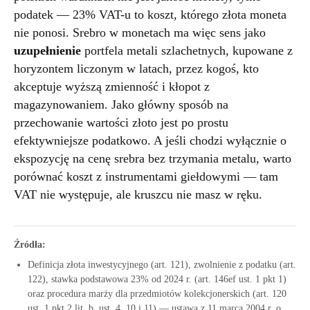
podatek — 23% VAT-u to koszt, którego złota moneta
nie ponosi. Srebro w monetach ma więc sens jako
uzupełnienie
portfela metali szlachetnych, kupowane z
horyzontem liczonym w latach, przez kogoś, kto
akceptuje wyższą zmienność i kłopot z
magazynowaniem. Jako główny sposób na
przechowanie wartości złoto jest po prostu
efektywniejsze podatkowo. A jeśli chodzi wyłącznie o
ekspozycję na cenę srebra bez trzymania metalu, warto
porównać koszt z instrumentami giełdowymi — tam
VAT nie występuje, ale kruszcu nie masz w ręku.
Źródła:
Definicja złota inwestycyjnego (art. 121), zwolnienie z podatku (art.
122), stawka podstawowa 23% od 2024 r. (art. 146ef ust. 1 pkt 1)
oraz procedura marży dla przedmiotów kolekcjonerskich (art. 120
ust. 1 pkt 2 lit. b, ust. 4, 10 i 11) — ustawa z 11 marca 2004 r. o