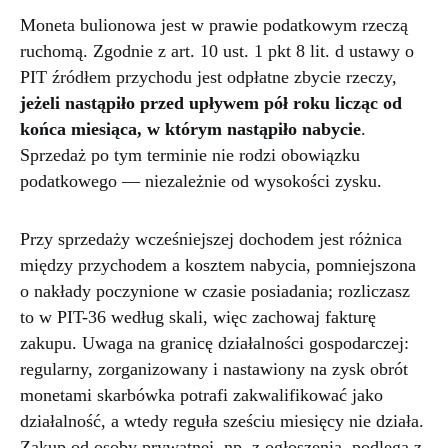
Moneta bulionowa jest w prawie podatkowym rzeczą
ruchomą. Zgodnie z art. 10 ust. 1 pkt 8 lit. d ustawy o
PIT źródłem przychodu jest odpłatne zbycie rzeczy,
jeżeli nastąpiło przed upływem pół roku licząc od
końca miesiąca, w którym nastąpiło nabycie
.
Sprzedaż po tym terminie nie rodzi obowiązku
podatkowego — niezależnie od wysokości zysku.
Przy sprzedaży wcześniejszej dochodem jest różnica
między przychodem a kosztem nabycia, pomniejszona
o nakłady poczynione w czasie posiadania; rozliczasz
to w PIT-36 według skali, więc zachowaj fakturę
zakupu. Uwaga na granicę działalności gospodarczej:
regularny, zorganizowany i nastawiony na zysk obrót
monetami skarbówka potrafi zakwalifikować jako
działalność, a wtedy reguła sześciu miesięcy nie działa.
Zakup od osoby prywatnej, np. z ogłoszenia, podlega z