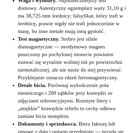
Waga i wymiary.
Najskuteczniejszy test
domowy. Autentyczny egzemplarz waży 31,10 g i
ma 38,725 mm średnicy; falsyfikat, który trafi w
średnicę, prawie nigdy nie trafi jednocześnie w
masę, bo inne metale mają inną gęstość.
Test magnetyczny.
Srebro jest silnie
diamagnetyczne — neodymowy magnes
puszczony po pochylonej monecie powinien
zsuwać się wyraźnie wolniej niż po powierzchni
niemetalicznej, ale nie może do niej przywierać.
Przyklejanie oznacza rdzeń ferromagnetyczny.
Detale bicia.
Porównaj wykończenie pola
menniczego i 200 ząbków przy krawędzi ze
zdjęciami referencyjnymi. Rozmyte litery i
„miękkie” krawędzie reliefu to cechy odlewu
zamiast bicia stemplem.
Dokumenty i sprzedawca.
Bierz fakturę lub
umowę z datą i opisem przedmiotu — przyda się