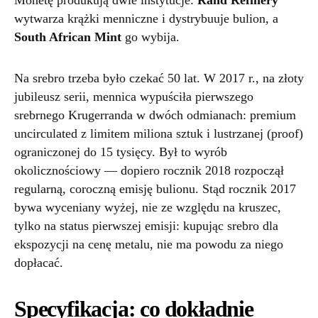
Monetę produkują dwie instytucje:
Rand Refinery
wytwarza krążki menniczne i dystrybuuje bulion, a
South African Mint
go wybija.
Na srebro trzeba było czekać 50 lat. W 2017 r., na złoty
jubileusz serii, mennica wypuściła pierwszego
srebrnego Krugerranda w dwóch odmianach: premium
uncirculated z limitem miliona sztuk i lustrzanej (proof)
ograniczonej do 15 tysięcy. Był to wyrób
okolicznościowy — dopiero rocznik 2018 rozpoczął
regularną, coroczną emisję bulionu. Stąd rocznik 2017
bywa wyceniany wyżej, nie ze względu na kruszec,
tylko na status pierwszej emisji: kupując srebro dla
ekspozycji na cenę metalu, nie ma powodu za niego
dopłacać.
Specyfikacja: co dokładnie