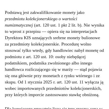
Podstawą jest zakwalifikowanie monety jako
przedmiotu kolekcjonerskiego o wartości
numizmatycznej
(art. 120 ust. 1 pkt 2 lit. b). Nie wynika
to wprost z przepisu — opiera się na interpretacjach
Dyrektora KIS uznających srebrne monety bulionowe
za przedmioty kolekcjonerskie. Procedurę wolno
stosować tylko wtedy, gdy handlowiec nabył monetę od
podmiotu z art. 120 ust. 10: osoby niebędącej
podatnikiem, podatnika zwolnionego albo innego
handlowca rozliczającego się w marży — stąd pojawia
się ona głównie przy monetach z rynku wtórnego i ze
skupu. Od 1 stycznia 2025 r. art. 120 ust. 11 wyłącza ją
wobec importowanych przedmiotów kolekcjonerskich,
przy których imporcie zastosowano stawkę obniżoną.
Dla kupującego prywatnie liczą się trzy rzeczy: cena w