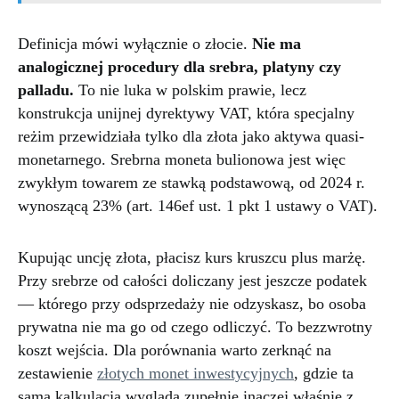
Definicja mówi wyłącznie o złocie.
Nie ma
analogicznej procedury dla srebra, platyny czy
palladu.
To nie luka w polskim prawie, lecz
konstrukcja unijnej dyrektywy VAT, która specjalny
reżim przewidziała tylko dla złota jako aktywa quasi-
monetarnego. Srebrna moneta bulionowa jest więc
zwykłym towarem ze stawką podstawową, od 2024 r.
wynoszącą 23% (art. 146ef ust. 1 pkt 1 ustawy o VAT).
Kupując uncję złota, płacisz kurs kruszcu plus marżę.
Przy srebrze od całości doliczany jest jeszcze podatek
— którego przy odsprzedaży nie odzyskasz, bo osoba
prywatna nie ma go od czego odliczyć. To bezzwrotny
koszt wejścia. Dla porównania warto zerknąć na
zestawienie
złotych monet inwestycyjnych
, gdzie ta
sama kalkulacja wygląda zupełnie inaczej właśnie z