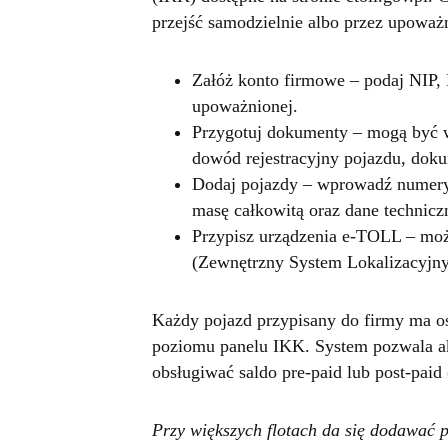
przejść samodzielnie albo przez upoważ
Załóż konto firmowe – podaj NIP,
upoważnionej.
Przygotuj dokumenty – mogą być
dowód rejestracyjny pojazdu, dok
Dodaj pojazdy – wprowadź numery r
masę całkowitą oraz dane technicz
Przypisz urządzenia e-TOLL – mo
(Zewnętrzny System Lokalizacyjny
Każdy pojazd przypisany do firmy ma os
poziomu panelu IKK. System pozwala ak
obsługiwać saldo pre-paid lub post-pai
Przy większych flotach da się dodawać 