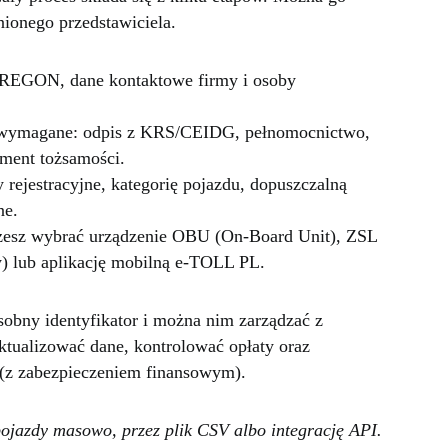
nionego przedstawiciela.
 REGON, dane kontaktowe firmy i osoby
 wymagane: odpis z KRS/CEIDG, pełnomocnictwo,
ument tożsamości.
ejestracyjne, kategorię pojazdu, dopuszczalną
ne.
żesz wybrać urządzenie OBU (On-Board Unit), ZSL
) lub aplikację mobilną e-TOLL PL.
obny identyfikator i można nim zarządzać z
tualizować dane, kontrolować opłaty oraz
d (z zabezpieczeniem finansowym).
pojazdy masowo, przez plik CSV albo integrację API.