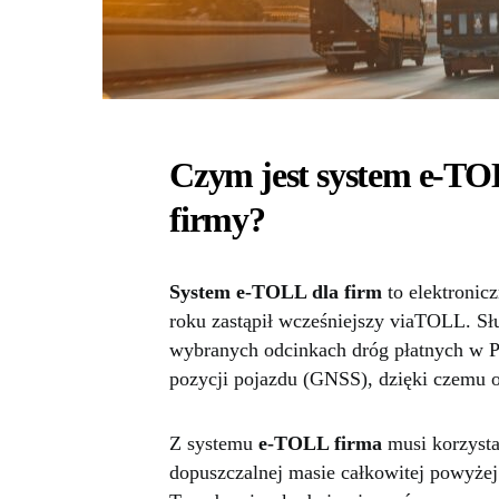
Czym jest system e-TOL
firmy?
System e-TOLL dla firm
to elektronic
roku zastąpił wcześniejszy viaTOLL. Sł
wybranych odcinkach dróg płatnych w Po
pozycji pojazdu (GNSS), dzięki czemu op
Z systemu
e-TOLL firma
musi korzysta
dopuszczalnej masie całkowitej powyżej