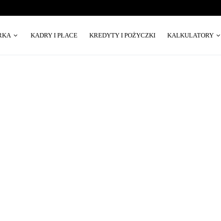
RKA
KADRY I PŁACE
KREDYTY I POŻYCZKI
KALKULATORY