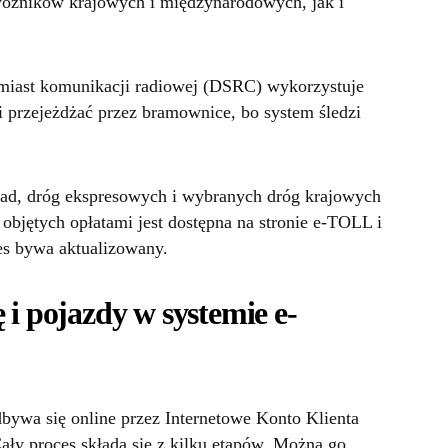
oźników krajowych i międzynarodowych, jak i
miast komunikacji radiowej (DSRC) wykorzystuje
 przejeżdżać przez bramownice, bo system śledzi
rad, dróg ekspresowych i wybranych dróg krajowych
objętych opłatami jest dostępna na stronie e-TOLL i
res bywa aktualizowany.
 i pojazdy w systemie e-
bywa się online przez Internetowe Konto Klienta
Cały proces składa się z kilku etapów. Można go