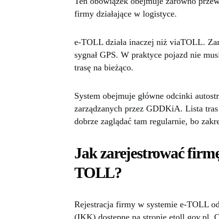
Ten obowiązek obejmuje zarówno przew
firmy działające w logistyce.
e-TOLL działa inaczej niż viaTOLL. Za
sygnał GPS. W praktyce pojazd nie musi
trasę na bieżąco.
System obejmuje główne odcinki autost
zarządzanych przez GDDKiA. Lista tras 
dobrze zaglądać tam regularnie, bo zak
Jak zarejestrować firmę
TOLL?
Rejestracja firmy w systemie e-TOLL od
(IKK) dostępne na stronie etoll.gov.pl. 