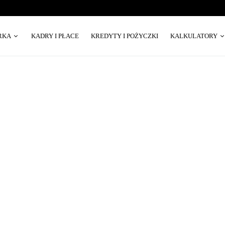
RKA
KADRY I PŁACE
KREDYTY I POŻYCZKI
KALKULATORY