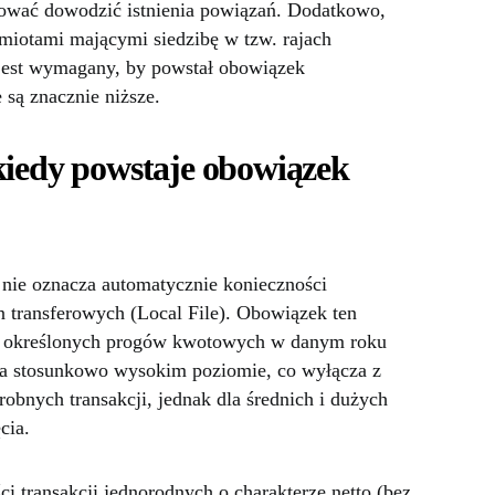
ować dowodzić istnienia powiązań. Dodatkowo,
dmiotami mającymi siedzibę w tzw. rajach
 jest wymagany, by powstał obowiązek
są znacznie niższe.
kiedy powstaje obowiązek
ie oznacza automatycznie konieczności
n transferowych (Local File). Obowiązek ten
niu określonych progów kwotowych w danym roku
 na stosunkowo wysokim poziomie, co wyłącza z
obnych transakcji, jednak dla średnich i dużych
cia.
i transakcji jednorodnych o charakterze netto (bez