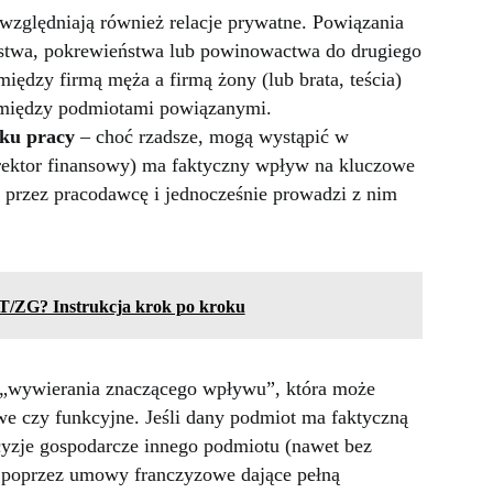
względniają również relacje prywatne. Powiązania
stwa, pokrewieństwa lub powinowactwa do drugiego
między firmą męża a firmą żony (lub brata, teścia)
a między podmiotami powiązanymi.
nku pracy
– choć rzadsze, mogą wystąpić w
rektor finansowy) ma faktyczny wpływ na kluczowe
przez pracodawcę i jednocześnie prowadzi z nim
T/ZG? Instrukcja krok po kroku
 „wywierania znaczącego wpływu”, która może
e czy funkcyjne. Jeśli dany podmiot ma faktyczną
yzje gospodarcze innego podmiotu (nawet bez
 poprzez umowy franczyzowe dające pełną