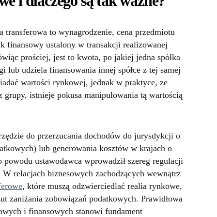
we i dlaczego są tak ważne?
 transferowa to wynagrodzenie, cena przedmiotu
k finansowy ustalony w transakcji realizowanej
c prościej, jest to kwota, po jakiej jedna spółka
i lub udziela finansowania innej spółce z tej samej
adać wartości rynkowej, jednak w praktyce, ze
 grupy, istnieje pokusa manipulowania tą wartością
rzędzie do przerzucania dochodów do jurysdykcji o
atkowych) lub generowania kosztów w krajach o
o powodu ustawodawca wprowadził szereg regulacji
u. W relacjach biznesowych zachodzących wewnątrz
ferowe
, które muszą odzwierciedlać realia rynkowe,
rzut zaniżania zobowiązań podatkowych. Prawidłowa
wych i finansowych stanowi fundament