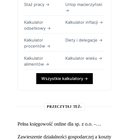
Staż pracy →
Urlop macierzyński
→
Kalkulator
Kalkulator inflacji →
odsetkowy →
Kalkulator
Diety i delegacje →
procentów →
Kalkulator
Kalkulator wieku →
alimentów →
Wszystkie kalkulatory →
PRZECZYTAJ TEŻ:
Pełna księgowość online dla sp. z o.o. –…
Zawieszenie działalności gospodarczej a koszty