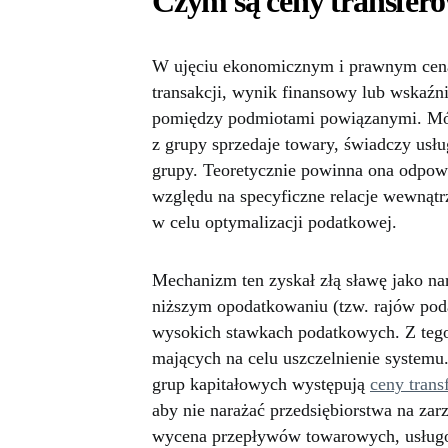
Czym są ceny transfero
W ujęciu ekonomicznym i prawnym cena
transakcji, wynik finansowy lub wskaźni
pomiędzy podmiotami powiązanymi. Mówią
z grupy sprzedaje towary, świadczy usług
grupy. Teoretycznie powinna ona odpowi
względu na specyficzne relacje wewnątrz
w celu optymalizacji podatkowej.
Mechanizm ten zyskał złą sławę jako na
niższym opodatkowaniu (tzw. rajów pod
wysokich stawkach podatkowych. Z teg
mających na celu uszczelnienie system
grup kapitałowych występują
ceny trans
aby nie narażać przedsiębiorstwa na za
wycena przepływów towarowych, usługo