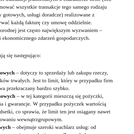
mować wszystkie transakcje tego samego rodzaju
 gotowych, usługi doradcze) realizowane z
ywać każdą fakturę czy umowę oddzielnie.
dnorodnej jest często największym wyzwaniem –
 i ekonomicznego zdarzeń gospodarczych.
ją się następująco:
rowych
– dotyczy to sprzedaży lub zakupu rzeczy,
ów trwałych. Jest to limit, który w przypadku firm
wa przekraczany bardzo szybko.
nsowych
– w tej kategorii mieszczą się pożyczki,
enia i gwarancje. W przypadku pożyczek wartością
odsetki, co sprawia, że limit ten jest osiągany nawet
nsowaniu wewnątrzgrupowym.
owych
– obejmuje szeroki wachlarz usług: od