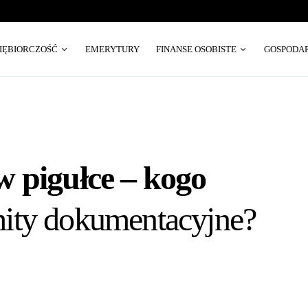
SIĘBIORCZOŚĆ
EMERYTURY
FINANSE OSOBISTE
GOSPODA
w pigułce – kogo
imity dokumentacyjne?