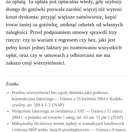
za opłatą. Ta opłata jest opłacalna wtedy, gdy szybszy
dostęp do gotówki pozwala zarobić więcej niż wynosi
koszt dyskonta: przyjąć większe zamówienie, kupić
towar taniej za gotówkę, uniknąć odsetek od własnych
zaległości. Przed podpisaniem umowy sprawdź trzy
rzeczy: czy to wariant z regresem czy bez, jaki jest
pełny koszt jednej faktury po zsumowaniu wszystkich
opłat, oraz czy w umowach z odbiorcami nie ma
zakazu cesji wierzytelności.
Źródła:
Przelew wierzytelności bez zgody dłużnika jako podstawa
konstrukcyjna faktoringu — Ustawa z 23 kwietnia 1964 r. Kodeks
cywilny, art. 509 § 1–2 (
ISAP
)
Wyłączenie faktoringu ze zwolnienia z VAT — Ustawa z 11 marca
2004 r. o podatku od towarów i usług, art. 43 ust. 15 pkt 1 (
ISAP
)
Maksymalny 60-dniowy termin zapłaty w transakcjach handlowych
i ochrona MŚP wobec dużych przedsiębiorców — Ustawa z 8 marca