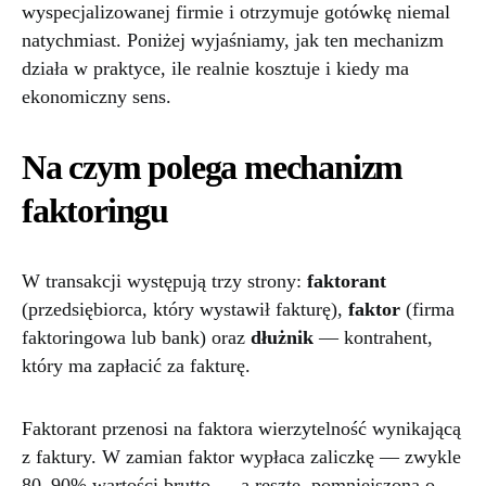
wyspecjalizowanej firmie i otrzymuje gotówkę niemal
natychmiast. Poniżej wyjaśniamy, jak ten mechanizm
działa w praktyce, ile realnie kosztuje i kiedy ma
ekonomiczny sens.
Na czym polega mechanizm
faktoringu
W transakcji występują trzy strony:
faktorant
(przedsiębiorca, który wystawił fakturę),
faktor
(firma
faktoringowa lub bank) oraz
dłużnik
— kontrahent,
który ma zapłacić za fakturę.
Faktorant przenosi na faktora wierzytelność wynikającą
z faktury. W zamian faktor wypłaca zaliczkę — zwykle
80–90% wartości brutto — a resztę, pomniejszoną o