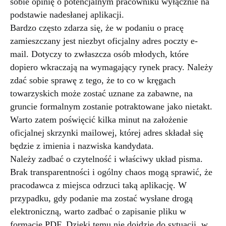
sobie opinię o potencjalnym pracowniku wyłącznie na
podstawie nadesłanej aplikacji.
Bardzo często zdarza się, że w podaniu o pracę
zamieszczany jest niezbyt oficjalny adres poczty e-
mail. Dotyczy to zwłaszcza osób młodych, które
dopiero wkraczają na wymagający rynek pracy. Należy
zdać sobie sprawę z tego, że to co w kręgach
towarzyskich może zostać uznane za zabawne, na
gruncie formalnym zostanie potraktowane jako nietakt.
Warto zatem poświęcić kilka minut na założenie
oficjalnej skrzynki mailowej, której adres składał się
będzie z imienia i nazwiska kandydata.
Należy zadbać o czytelność i właściwy układ pisma.
Brak transparentności i ogólny chaos mogą sprawić, że
pracodawca z miejsca odrzuci taką aplikację. W
przypadku, gdy podanie ma zostać wysłane drogą
elektroniczną, warto zadbać o zapisanie pliku w
formacie PDF. Dzięki temu nie dojdzie do sytuacji, w