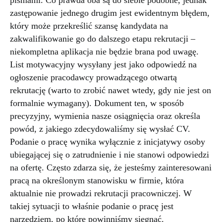
pismami. Co prawda oba są do siebie podobne, jednak
zastępowanie jednego drugim jest ewidentnym błędem,
który może przekreślić szansę kandydata na
zakwalifikowanie go do dalszego etapu rekrutacji –
niekompletna aplikacja nie będzie brana pod uwagę.
List motywacyjny wysyłany jest jako odpowiedź na
ogłoszenie pracodawcy prowadzącego otwartą
rekrutację (warto to zrobić nawet wtedy, gdy nie jest on
formalnie wymagany). Dokument ten, w sposób
precyzyjny, wymienia nasze osiągnięcia oraz określa
powód, z jakiego zdecydowaliśmy się wysłać CV.
Podanie o pracę wynika wyłącznie z inicjatywy osoby
ubiegającej się o zatrudnienie i nie stanowi odpowiedzi
na ofertę. Często zdarza się, że jesteśmy zainteresowani
pracą na określonym stanowisku w firmie, która
aktualnie nie prowadzi rekrutacji pracowniczej. W
takiej sytuacji to właśnie podanie o pracę jest
narzędziem, po które powinniśmy sięgnąć.