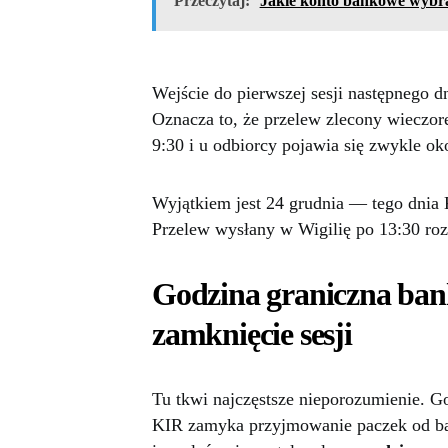
Przeczytaj:
Jakie konto bankowe wybrać
Wejście do pierwszej sesji następnego dn
Oznacza to, że przelew zlecony wieczor
9:30 i u odbiorcy pojawia się zwykle ok
Wyjątkiem jest 24 grudnia — tego dnia 
Przelew wysłany w Wigilię po 13:30 roz
Godzina graniczna bank
zamknięcie sesji
Tu tkwi najczęstsze nieporozumienie. G
KIR zamyka przyjmowanie paczek od ba