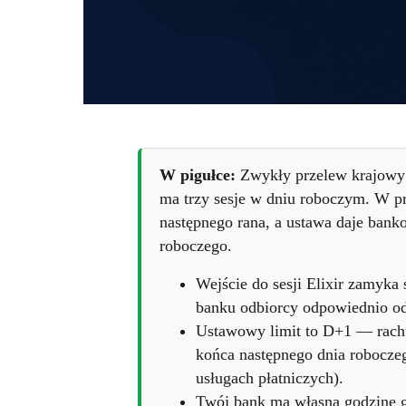
W pigułce:
Zwykły przelew krajowy w
ma trzy sesje w dniu roboczym. W pr
następnego rana, a ustawa daje ban
roboczego.
Wejście do sesji Elixir zamyka 
banku odbiorcy odpowiednio od 
Ustawowy limit to D+1 — rach
końca następnego dnia roboczeg
usługach płatniczych).
Twój bank ma własną godzinę g