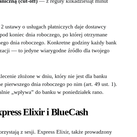
niczną (cut-off)
— z reguły kilkadziesiąt minut
. 2 ustawy o usługach płatniczych daje dostawcy
 pod koniec dnia roboczego, po której otrzymane
pnego dnia roboczego. Konkretne godziny każdy bank
izacji — to jedyne wiarygodne źródło dla twojego
lecenie złożone w dniu, który nie jest dla banku
 pierwszego dnia roboczego po nim (art. 49 ust. 1).
alnie „wpływa” do banku w poniedziałek rano.
press Elixir i BlueCash
zystają z sesji. Express Elixir, także prowadzony