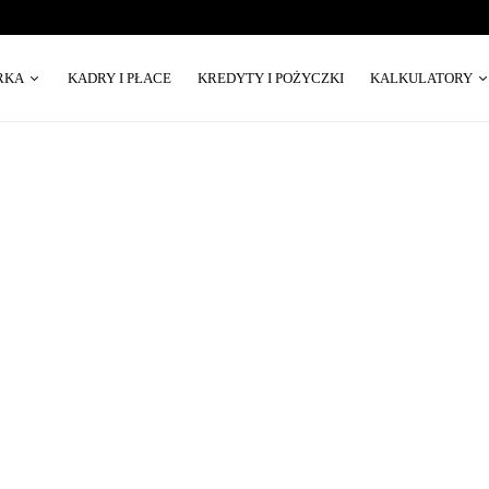
RKA
KADRY I PŁACE
KREDYTY I POŻYCZKI
KALKULATORY