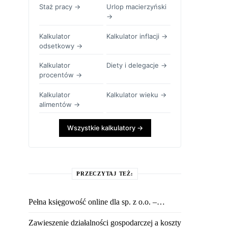
Staż pracy →
Urlop macierzyński
→
Kalkulator
Kalkulator inflacji →
odsetkowy →
Kalkulator
Diety i delegacje →
procentów →
Kalkulator
Kalkulator wieku →
alimentów →
Wszystkie kalkulatory →
PRZECZYTAJ TEŻ:
Pełna księgowość online dla sp. z o.o. –…
Zawieszenie działalności gospodarczej a koszty