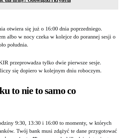
 dla firmy? Obowiązki i kryteria
ia otwiera się już o 16:00 dnia poprzedniego.
em albo w nocy czeka w kolejce do porannej sesji o
oło południa.
KIR przeprowadza tylko dwie pierwsze sesje.
liczy się dopiero w kolejnym dniu roboczym.
u to nie to samo co
odziny 9:30, 13:30 i 16:00 to momenty, w których
nków. Twój bank musi zdążyć te dane przygotować