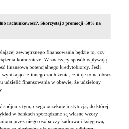
e lub rachunkowość?. Skorzystaj z promocji -50% na
elającej zewnętrznego finansowania będzie to, czy
ciążenia komornicze. W znaczący sposób wpływają
ść finansową potencjalnego kredytobiorcy. Jeśli
 wynikające z innego zadłużenia, rzutuje to na obraz
mu udzielić finansowania w obawie, że udzielony
y.
 spójna z tym, czego oczekuje instytucja, do której
zykład w bankach sporządzane są własne wzory
niona przez niego osoba czy kadrowa i księgowa,
tóre są niezbędne dla ostatecznego odbiorcy