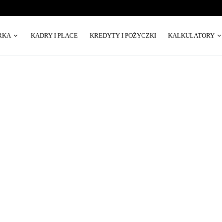
RKA
KADRY I PŁACE
KREDYTY I POŻYCZKI
KALKULATORY