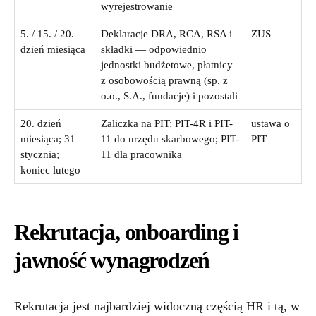
wyrejestrowanie
5. / 15. / 20.
Deklaracje DRA, RCA, RSA i
ZUS
dzień miesiąca
składki — odpowiednio
jednostki budżetowe, płatnicy
z osobowością prawną (sp. z
o.o., S.A., fundacje) i pozostali
20. dzień
Zaliczka na PIT; PIT-4R i PIT-
ustawa o
miesiąca; 31
11 do urzędu skarbowego; PIT-
PIT
stycznia;
11 dla pracownika
koniec lutego
Rekrutacja, onboarding i
jawność wynagrodzeń
Rekrutacja jest najbardziej widoczną częścią HR i tą, w