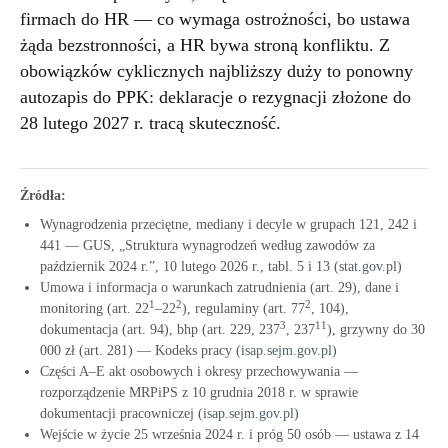
firmach do HR — co wymaga ostrożności, bo ustawa
żąda bezstronności, a HR bywa stroną konfliktu. Z
obowiązków cyklicznych najbliższy duży to ponowny
autozapis do PPK: deklaracje o rezygnacji złożone do
28 lutego 2027 r. tracą skuteczność.
Źródła:
Wynagrodzenia przeciętne, mediany i decyle w grupach 121, 242 i
441 — GUS, „Struktura wynagrodzeń według zawodów za
październik 2024 r.”, 10 lutego 2026 r., tabl. 5 i 13 (
stat.gov.pl
)
Umowa i informacja o warunkach zatrudnienia (art. 29), dane i
1
2
2
monitoring (art. 22
–22
), regulaminy (art. 77
, 104),
3
11
dokumentacja (art. 94), bhp (art. 229, 237
, 237
), grzywny do 30
000 zł (art. 281) — Kodeks pracy (
isap.sejm.gov.pl
)
Części A–E akt osobowych i okresy przechowywania —
rozporządzenie MRPiPS z 10 grudnia 2018 r. w sprawie
dokumentacji pracowniczej (
isap.sejm.gov.pl
)
Wejście w życie 25 września 2024 r. i próg 50 osób — ustawa z 14