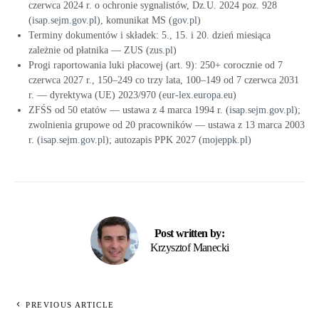
czerwca 2024 r. o ochronie sygnalistów, Dz.U. 2024 poz. 928
(
isap.sejm.gov.pl
), komunikat MS (
gov.pl
)
Terminy dokumentów i składek: 5., 15. i 20. dzień miesiąca
zależnie od płatnika — ZUS (
zus.pl
)
Progi raportowania luki płacowej (art. 9): 250+ corocznie od 7
czerwca 2027 r., 150–249 co trzy lata, 100–149 od 7 czerwca 2031
r. — dyrektywa (UE) 2023/970 (
eur-lex.europa.eu
)
ZFŚS od 50 etatów — ustawa z 4 marca 1994 r. (
isap.sejm.gov.pl
);
zwolnienia grupowe od 20 pracowników — ustawa z 13 marca 2003
r. (
isap.sejm.gov.pl
); autozapis PPK 2027 (
mojeppk.pl
)
Post written by:
Krzysztof Manecki
PREVIOUS ARTICLE