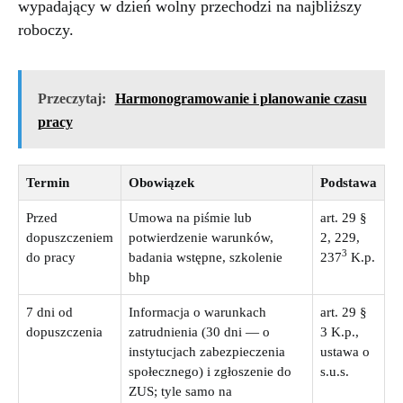
wypadający w dzień wolny przechodzi na najbliższy
roboczy.
Przeczytaj:
Harmonogramowanie i planowanie czasu
pracy
Termin
Obowiązek
Podstawa
Przed
Umowa na piśmie lub
art. 29 §
dopuszczeniem
potwierdzenie warunków,
2, 229,
3
do pracy
badania wstępne, szkolenie
237
K.p.
bhp
7 dni od
Informacja o warunkach
art. 29 §
dopuszczenia
zatrudnienia (30 dni — o
3 K.p.,
instytucjach zabezpieczenia
ustawa o
społecznego) i zgłoszenie do
s.u.s.
ZUS; tyle samo na