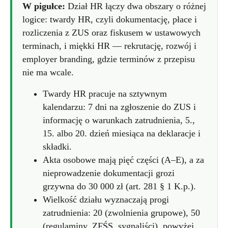
W pigułce:
Dział HR łączy dwa obszary o różnej
logice: twardy HR, czyli dokumentację, płace i
rozliczenia z ZUS oraz fiskusem w ustawowych
terminach, i miękki HR — rekrutację, rozwój i
employer branding, gdzie terminów z przepisu
nie ma wcale.
Twardy HR pracuje na sztywnym
kalendarzu: 7 dni na zgłoszenie do ZUS i
informację o warunkach zatrudnienia, 5.,
15. albo 20. dzień miesiąca na deklaracje i
składki.
Akta osobowe mają pięć części (A–E), a za
nieprowadzenie dokumentacji grozi
grzywna do 30 000 zł (art. 281 § 1 K.p.).
Wielkość działu wyznaczają progi
zatrudnienia: 20 (zwolnienia grupowe), 50
(regulaminy, ZFŚS, sygnaliści), powyżej