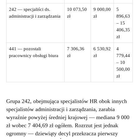
242 — specjaliści ds.
10 073,50
9 000,00
5
administracji i zarządzania
zł
zł
896,63
– 15
406,35
zł
441 — pozostali
7 306,36
6 530,92
4
pracownicy obsługi biura
zł
zł
779,44
– 10
500,00
zł
Grupa 242, obejmująca specjalistów HR obok innych
specjalistów administracji i zarządzania, zarabia
wyraźnie powyżej średniej krajowej — mediana 9 000
zł wobec 7 404,69 zł ogółem. Rozrzut jest jednak
ogromny — dziewiąty decyl przekracza pierwszy