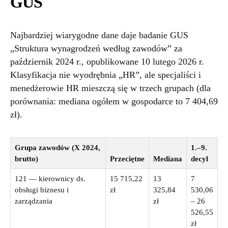
GUS
Najbardziej wiarygodne dane daje badanie GUS
„Struktura wynagrodzeń według zawodów” za
październik 2024 r., opublikowane 10 lutego 2026 r.
Klasyfikacja nie wyodrębnia „HR”, ale specjaliści i
menedżerowie HR mieszczą się w trzech grupach (dla
porównania: mediana ogółem w gospodarce to 7 404,69
zł).
Grupa zawodów (X 2024,
1.–9.
brutto)
Przeciętne
Mediana
decyl
121 — kierownicy ds.
15 715,22
13
7
obsługi biznesu i
zł
325,84
530,06
zarządzania
zł
– 26
526,55
zł