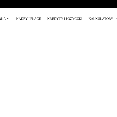
RKA
KADRY I PŁACE
KREDYTY I POŻYCZKI
KALKULATORY