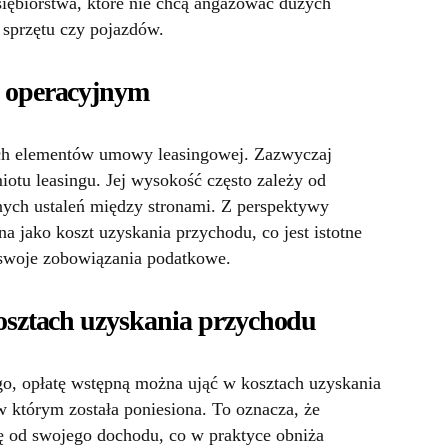
siębiorstwa, które nie chcą angażować dużych
sprzętu czy pojazdów.
u operacyjnym
ych elementów umowy leasingowej. Zazwyczaj
tu leasingu. Jej wysokość często zależy od
nych ustaleń między stronami. Z perspektywy
a jako koszt uzyskania przychodu, co jest istotne
ć swoje zobowiązania podatkowe.
kosztach uzyskania przychodu
o, opłatę wstępną można ująć w kosztach uzyskania
 którym została poniesiona. To oznacza, że
ę od swojego dochodu, co w praktyce obniża