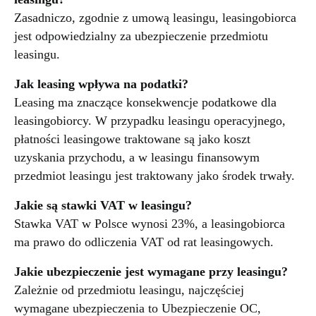
Zasadniczo, zgodnie z umową leasingu, leasingobiorca
jest odpowiedzialny za ubezpieczenie przedmiotu
leasingu.
Jak leasing wpływa na podatki?
Leasing ma znaczące konsekwencje podatkowe dla
leasingobiorcy. W przypadku leasingu operacyjnego,
płatności leasingowe traktowane są jako koszt
uzyskania przychodu, a w leasingu finansowym
przedmiot leasingu jest traktowany jako środek trwały.
Jakie są stawki VAT w leasingu?
Stawka VAT w Polsce wynosi 23%, a leasingobiorca
ma prawo do odliczenia VAT od rat leasingowych.
Jakie ubezpieczenie jest wymagane przy leasingu?
Zależnie od przedmiotu leasingu, najczęściej
wymagane ubezpieczenia to Ubezpieczenie OC,