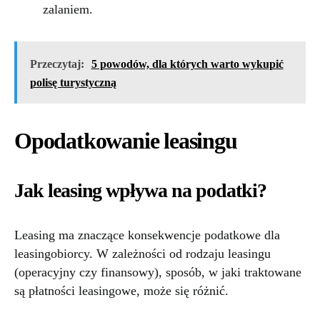
zalaniem.
Przeczytaj:
5 powodów, dla których warto wykupić
polisę turystyczną
Opodatkowanie leasingu
Jak leasing wpływa na podatki?
Leasing ma znaczące konsekwencje podatkowe dla
leasingobiorcy. W zależności od rodzaju leasingu
(operacyjny czy finansowy), sposób, w jaki traktowane
są płatności leasingowe, może się różnić.