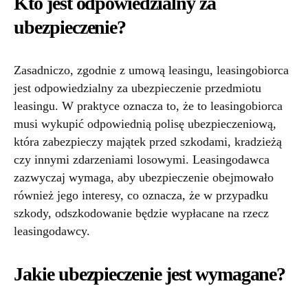
Kto jest odpowiedzialny za
ubezpieczenie?
Zasadniczo, zgodnie z umową leasingu, leasingobiorca
jest odpowiedzialny za ubezpieczenie przedmiotu
leasingu. W praktyce oznacza to, że to leasingobiorca
musi wykupić odpowiednią polisę ubezpieczeniową,
która zabezpieczy majątek przed szkodami, kradzieżą
czy innymi zdarzeniami losowymi. Leasingodawca
zazwyczaj wymaga, aby ubezpieczenie obejmowało
również jego interesy, co oznacza, że w przypadku
szkody, odszkodowanie będzie wypłacane na rzecz
leasingodawcy.
Jakie ubezpieczenie jest wymagane?