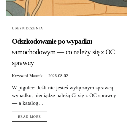
UBEZPIECZENIA
Odszkodowanie po wypadku
samochodowym — co należy się z OC
sprawcy
Krzysztof Manecki
2026-08-02
W pigułce: Jeśli nie jesteś wyłącznym sprawcą
wypadku, pieniądze należą Ci się z OC sprawcy
— a katalog…
READ MORE