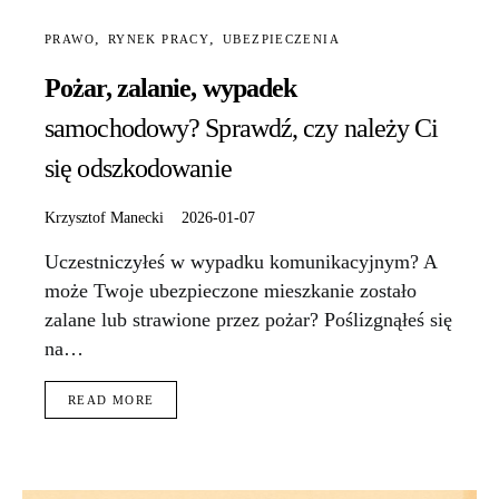
PRAWO
RYNEK PRACY
UBEZPIECZENIA
Pożar, zalanie, wypadek
samochodowy? Sprawdź, czy należy Ci
się odszkodowanie
Krzysztof Manecki
2026-01-07
Uczestniczyłeś w wypadku komunikacyjnym? A
może Twoje ubezpieczone mieszkanie zostało
zalane lub strawione przez pożar? Poślizgnąłeś się
na…
READ MORE