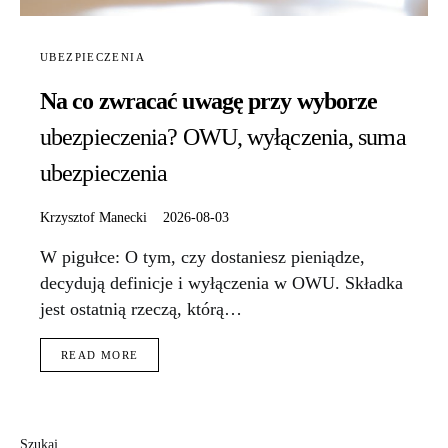
UBEZPIECZENIA
Na co zwracać uwagę przy wyborze
ubezpieczenia? OWU, wyłączenia, suma
ubezpieczenia
Krzysztof Manecki
2026-08-03
W pigułce: O tym, czy dostaniesz pieniądze,
decydują definicje i wyłączenia w OWU. Składka
jest ostatnią rzeczą, którą…
READ MORE
Szukaj