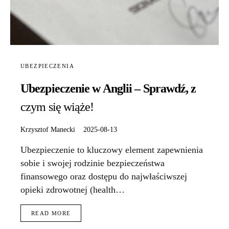
UBEZPIECZENIA
Ubezpieczenie w Anglii – Sprawdź, z
czym się wiąże!
Krzysztof Manecki
2025-08-13
Ubezpieczenie to kluczowy element zapewnienia
sobie i swojej rodzinie bezpieczeństwa
finansowego oraz dostępu do najwłaściwszej
opieki zdrowotnej (health…
READ MORE