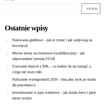
SZUKAJ
Ostatnie wpisy
Notowania giełdowe – jak je czytać i jak wpływają na
inwestycje
Mocne strony na rozmowie kwalifikacyjnej – jak
odpowiedzieć metodą STAR
Usuwanie danych z BIK – co realnie da się usunąć, a
czego nie ruszy nikt
Naliczanie wynagrodzeń 2026 – lista płac krok po kroku
dla pracodawcy
Inwestowanie w pary walutowe – jak działa forex i jakie
niesie ryzyko