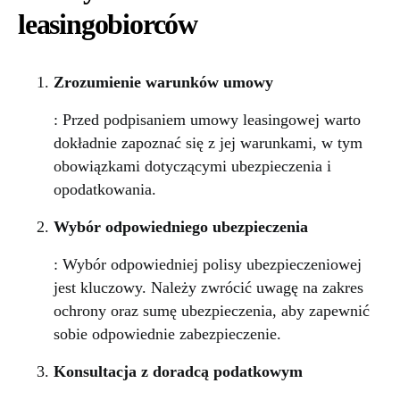
leasingobiorców
Zrozumienie warunków umowy
: Przed podpisaniem umowy leasingowej warto
dokładnie zapoznać się z jej warunkami, w tym
obowiązkami dotyczącymi ubezpieczenia i
opodatkowania.
Wybór odpowiedniego ubezpieczenia
: Wybór odpowiedniej polisy ubezpieczeniowej
jest kluczowy. Należy zwrócić uwagę na zakres
ochrony oraz sumę ubezpieczenia, aby zapewnić
sobie odpowiednie zabezpieczenie.
Konsultacja z doradcą podatkowym