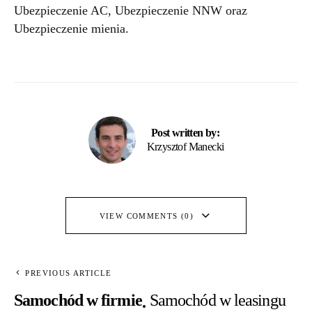
Ubezpieczenie AC, Ubezpieczenie NNW oraz
Ubezpieczenie mienia.
Post written by:
Krzysztof Manecki
VIEW COMMENTS (0)
PREVIOUS ARTICLE
Samochód w firmie
Samochód w leasingu