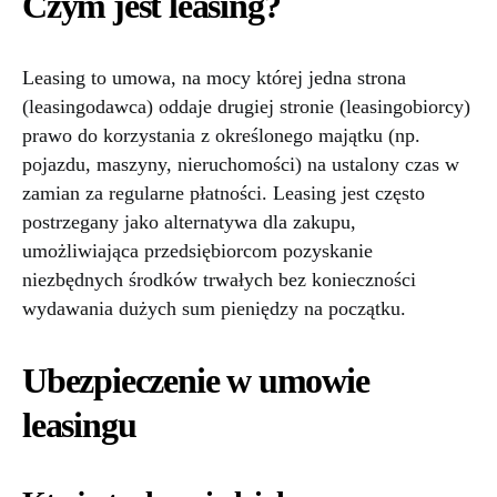
Czym jest leasing?
Leasing to umowa, na mocy której jedna strona
(leasingodawca) oddaje drugiej stronie (leasingobiorcy)
prawo do korzystania z określonego majątku (np.
pojazdu, maszyny, nieruchomości) na ustalony czas w
zamian za regularne płatności. Leasing jest często
postrzegany jako alternatywa dla zakupu,
umożliwiająca przedsiębiorcom pozyskanie
niezbędnych środków trwałych bez konieczności
wydawania dużych sum pieniędzy na początku.
Ubezpieczenie w umowie
leasingu