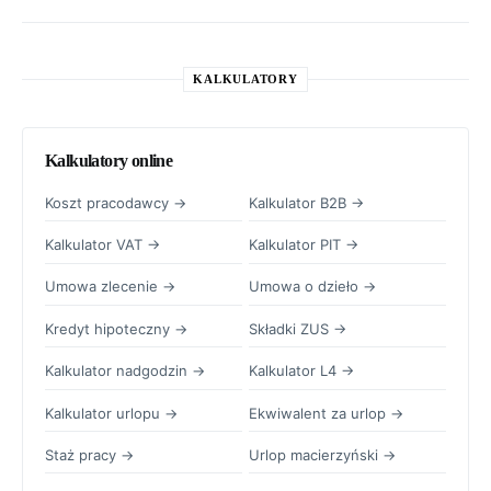
KALKULATORY
Kalkulatory online
Koszt pracodawcy →
Kalkulator B2B →
Kalkulator VAT →
Kalkulator PIT →
Umowa zlecenie →
Umowa o dzieło →
Kredyt hipoteczny →
Składki ZUS →
Kalkulator nadgodzin →
Kalkulator L4 →
Kalkulator urlopu →
Ekwiwalent za urlop →
Staż pracy →
Urlop macierzyński →