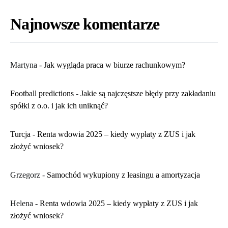
Najnowsze komentarze
Martyna
-
​Jak wygląda praca w biurze rachunkowym?
Football predictions
-
Jakie są najczęstsze błędy przy zakładaniu
spółki z o.o. i jak ich uniknąć?
Turcja
-
Renta wdowia 2025 – kiedy wypłaty z ZUS i jak
złożyć wniosek?
Grzegorz
-
Samochód wykupiony z leasingu a amortyzacja
Helena
-
Renta wdowia 2025 – kiedy wypłaty z ZUS i jak
złożyć wniosek?